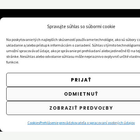
Spravujte súhlas so súbormi cookie
Kontakt
Na poskytovanie tých najlepších skúseností používame technológie, ako sú súbory c
Nadácia Mesta Žilina
ukladanie a/alebo prístup k informáciám o zariadení. Súhlas s týmito technológia
umožní spracovávať údaje, ako je správanie pri prehliadaní alebo jedinečné ID na tej
Námestie obetí komunizmu 3350/1
stránke. Nesúhlas alebo odvolanie súhlasu môže nepriaznivo ovplyvniť určité vlastno
funkcie.
011 31 Žilina
PRIJAŤ
IČO: 51133911
DIČ: 2120627575
ODMIETNUŤ
ZOBRAZIŤ PREDVOĽBY
Prevádzka
Cookies
Prehlásenie prevádzkovateľa o spracovaní osobných údajov
Jarná 20
010 01 Žilina