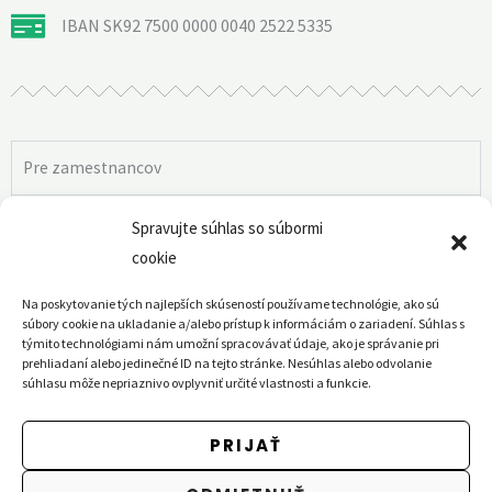
IBAN SK92 7500 0000 0040 2522 5335
Pre zamestnancov
A.)
Vyhlásenie (PDF)
Spravujte súhlas so súbormi
A.)
Vyhlásenie ONLINE (editovateľné, stránka Finančnej
cookie
správy)
Na poskytovanie tých najlepších skúseností používame technológie, ako sú
súbory cookie na ukladanie a/alebo prístup k informáciám o zariadení. Súhlas s
týmito technológiami nám umožní spracovávať údaje, ako je správanie pri
Fyzické osoby podávajúce daňové priznanie
prehliadaní alebo jedinečné ID na tejto stránke. Nesúhlas alebo odvolanie
súhlasu môže nepriaznivo ovplyvniť určité vlastnosti a funkcie.
prostredníctvom
PRIJAŤ