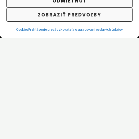
ODMIETNUŤ
ZOBRAZIŤ PREDVOĽBY
Kontakt
Cookies
Prehlásenie prevádzkovateľa o spracovaní osobných údajov
Nadácia Mesta Žilina
Námestie obetí komunizmu 3350/1
011 31 Žilina
IČO: 51133911
DIČ: 2120627575
Prevádzka
Jarná 20
010 01 Žilina
nadacia@zilina.sk